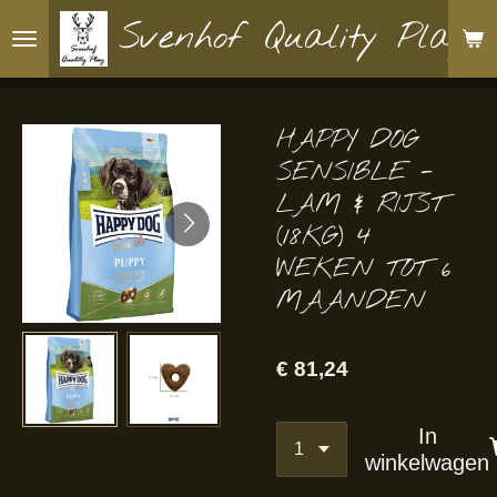
Ga
Svenhof Quality Play
direct
naar
de
HAPPY DOG
hoofdinhoud
SENSIBLE -
LAM & RIJST
(18KG) 4
WEKEN TOT 6
MAANDEN
€ 81,24
In
winkelwagen