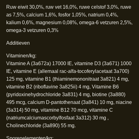
Ruw eiwit 30,0%, ruw vet 16,0%, ruwe celstof 3,0%, ruwe
as 7,5%, calcium 1,6%, fosfor 1,05%, natrium 0,4%,
kalium 0,6%, magnesium 0,08%, omega-6 vetzuren 2,5%,
omega-3 vetzuren 0,3%
Additieven
Vitaminen/kg:
Vitamine A (3a672a) 17000 IE, vitamine D3 (3a671) 1000
IE, vitamine E (allemaal rac-alfa-tocoferylacetaat 3a700)
125 mg, vitamine B1 (thiaminemononitraat 3a821) 4 mg,
vitamine B2 (riboflavine 3a825ii) 4 mg, Vitamine B6
(pyridoxinehydrochloride 3a831) 4 mg, biotine (3a880)
495 mcg, calcium D-pantothenaat (3a841) 10 mg, niacine
(3a314) 50 mg, vitamine B12 70 mcg, vitamine C
(natriumcalciumascorbylfosfaat 3a312) 30 mg ,
Cholinechloride (3a890) 55 mg.
Sporenelementen/kg: