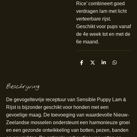
Rice’ combineert goed
verdragen lam met licht
verteerbare rijst.
Geschikt voor pups vanaf
de 4e week tot en met de
6e maand.
D
D
S
D
e
e
h
e
l
e
a
l
e
l
r
e
n
e
n
Beschrijving
De gevogeltevrije receptuur van Sensible Puppy Lam &
Rijst is bijzonder geschikt voor honden met een
gevoelige maag. De toevoeging van waardevolle Nieuw-
Zeelandse mosselen ondersteunt een harmonieuze groei
en een gezonde ontwikkeling van botten, pezen, banden