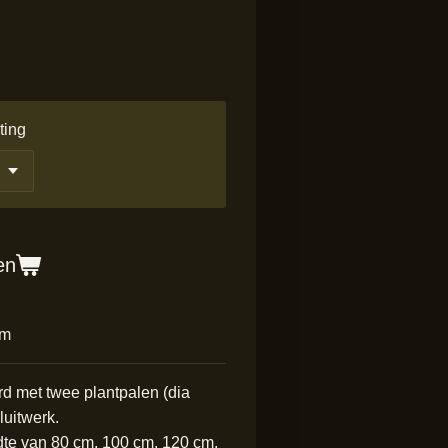
ting
en
cm
rd met twee plantpalen (dia
luitwerk.
dte van 80 cm, 100 cm, 120 cm,