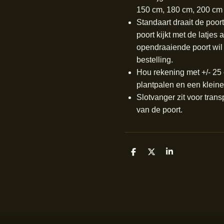
150 cm, 180 cm, 200 cm
Standaart draait de poor
poort kijkt met de latjes 
opendraaiende poort wil 
bestelling.
Hou rekening met +/- 25 
plantpalen en een kleine
Slotvanger zit voor tran
van de poort.
D
D
S
e
e
h
l
e
a
e
l
r
n
e