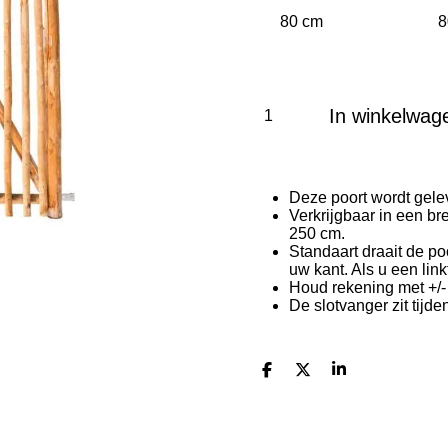
In winkelwag
Deze poort wordt gelev
Verkrijgbaar in een b
250 cm.
Standaart draait de poo
uw kant. Als u een link
Houd rekening met +/-
De slotvanger zit tijd
D
D
S
e
e
h
l
e
a
e
l
r
n
e