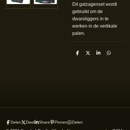
Dit gatzagenset wordt
gebruikt om de
dwarsliggers in te
werken in de vertikale
palen.
D
D
S
D
e
e
h
e
l
e
a
l
e
l
r
e
n
e
n
Delen
Deel
Share
Pinnen
Delen