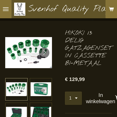
Ga
Svenhof Quality Play
direct
naar
de
HIKOKI 13
hoofdinhoud
DELIG
GATZAGENSET
IN CASSETTE
BI-METAAL
€ 129,99
In
winkelwagen