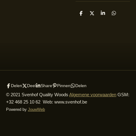
D
D
S
D
e
e
h
e
l
e
a
l
e
l
r
e
n
e
n
Delen
Deel
Share
Pinnen
Delen
© 2021 Svenhof Quality Woods
Algemene voorwaarden
GSM:
+32 468 25 10 62 Web: www.svenhof.be
Powered by
JouwWeb