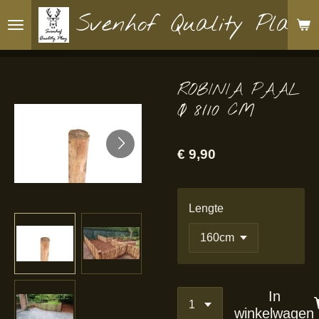
Ga
Svenhof Quality Play
direct
naar
de
ROBINIA PAAL
hoofdinhoud
Ø 8/10 CM
€ 9,90
Lengte
In
winkelwagen