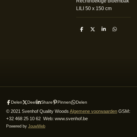
Rechthoekige bloembak
LILI 50 x 150 cm
D
D
S
D
e
e
h
e
l
e
a
l
e
l
r
e
n
e
n
Delen
Deel
Share
Pinnen
Delen
© 2021 Svenhof Quality Woods
Algemene voorwaarden
GSM:
+32 468 25 10 62 Web: www.svenhof.be
Powered by
JouwWeb