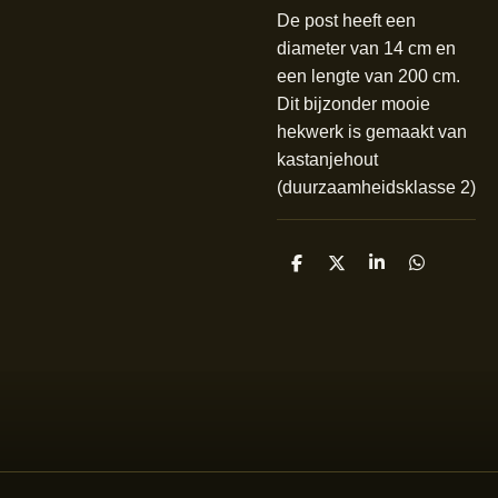
De post heeft een
diameter van 14 cm en
een lengte van 200 cm.
Dit bijzonder mooie
hekwerk is gemaakt van
kastanjehout
(duurzaamheidsklasse 2)
D
D
S
D
e
e
h
e
l
e
a
l
e
l
r
e
n
e
n